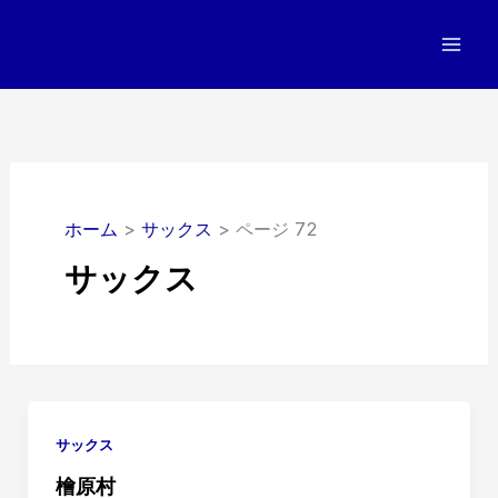
内
容
を
ス
キ
ッ
プ
ホーム
サックス
ページ 72
サックス
サックス
檜原村