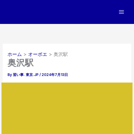
内
容
を
ス
キ
ッ
プ
ホーム
オーボエ
奥沢駅
奥沢駅
By
習い事. 東京.JP
/
2024年7月13日