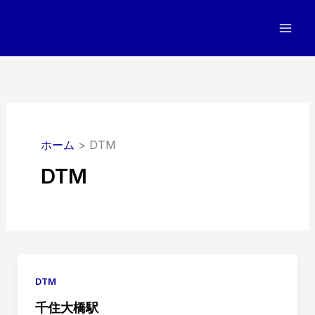
内
容
を
ス
キ
ッ
プ
ホーム
DTM
DTM
DTM
千住大橋駅