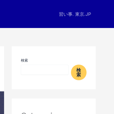
習い事. 東京.JP
検索
検
索