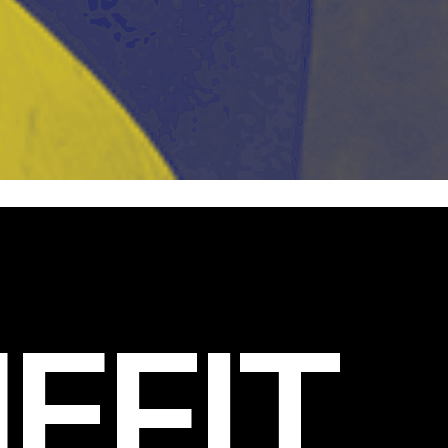
EFIT
.