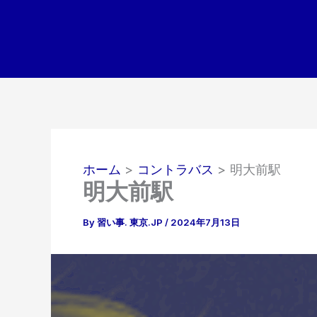
内
容
を
ス
キ
ッ
プ
ホーム
コントラバス
明大前駅
明大前駅
By
習い事. 東京.JP
/
2024年7月13日