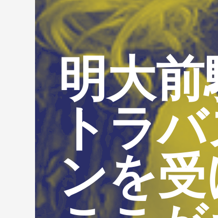
明大前
トラバ
ンを受