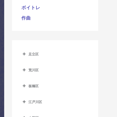
ボイトレ
作曲
足立区
足立区のコントラバス教室
荒川区
青井駅のコントラバス教室
荒川区のコントラバス教室
足立小台駅のコントラバス
板橋区
赤土小学校前駅のコントラ
教室
板橋区のコントラバス教室
バス教室
綾瀬駅のコントラバス教室
江戸川区
板橋区役所前駅のコントラ
荒川一中前停留場のコント
江戸川区のコントラバス教
牛田駅のコントラバス教室
バス教室
ラバス教室
室