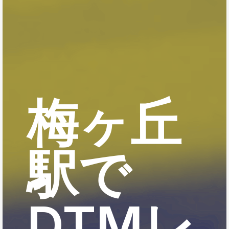
梅ヶ丘
駅で
DTMレ