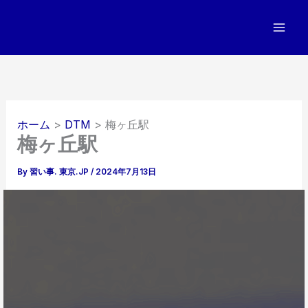
内
容
を
ス
キ
ッ
プ
ホーム
DTM
梅ヶ丘駅
梅ヶ丘駅
By
習い事. 東京.JP
/
2024年7月13日