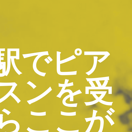
駅でピア
スンを受
らここが