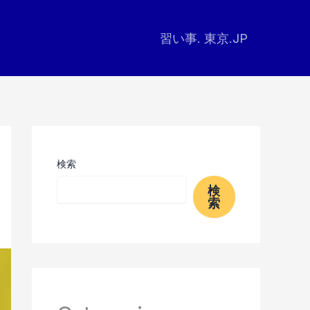
習い事. 東京.JP
検索
検
索