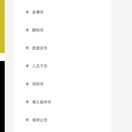
東池袋四丁目停留場のピア
小平駅のピアノ教室
立川市のピアノ教室
半蔵門駅のピアノ教室
狛江駅のピアノ教室
東北沢駅のピアノ教室
ノ教室
泉岳寺駅のピアノ教室
多摩市
新小平駅のピアノ教室
泉体育館駅のピアノ教室
日比谷駅のピアノ教室
多摩市のピアノ教室
東松原駅のピアノ教室
東長崎駅のピアノ教室
台場駅のピアノ教室
鷹の台駅のピアノ教室
柴崎体育館駅のピアノ教室
有楽町駅のピアノ教室
調布市
小田急多摩センター駅のピ
二子玉川駅のピアノ教室
向原停留場のピアノ教室
大門駅のピアノ教室
花小金井駅のピアノ教室
砂川七番駅のピアノ教室
調布市のピアノ教室
アノ教室
松原駅のピアノ教室
目白駅のピアノ教室
高輪ゲートウェイ駅のピア
西東京市
一橋学園駅のピアノ教室
西武立川駅のピアノ教室
京王多摩川駅のピアノ教室
小田急永山駅のピアノ教室
ノ教室
西東京市のピアノ教室
宮の坂駅のピアノ教室
高松駅のピアノ教室
国領駅のピアノ教室
唐木田駅のピアノ教室
高輪台駅のピアノ教室
八王子市
西武柳沢駅のピアノ教室
明大前駅のピアノ教室
立川駅のピアノ教室
柴崎駅のピアノ教室
八王子市のピアノ教室
京王多摩センター駅のピア
竹芝駅のピアノ教室
田無駅のピアノ教室
山下駅のピアノ教室
ノ教室
羽村市
立川北駅のピアノ教室
仙川駅のピアノ教室
大塚・帝京大学駅のピアノ
田町駅のピアノ教室
東伏見駅のピアノ教室
羽村市のピアノ教室
用賀駅のピアノ教室
教室
京王永山駅のピアノ教室
立川南駅のピアノ教室
調布駅のピアノ教室
虎ノ門駅のピアノ教室
東久留米市
ひばりヶ丘駅のピアノ教室
小作駅のピアノ教室
芦花公園駅のピアノ教室
片倉駅のピアノ教室
聖蹟桜ヶ丘駅のピアノ教室
立飛駅のピアノ教室
つつじヶ丘駅のピアノ教室
東久留米市のピアノ教室
虎ノ門ヒルズ駅のピアノ教
保谷駅のピアノ教室
羽村駅のピアノ教室
若林駅のピアノ教室
北野駅のピアノ教室
多摩センター駅のピアノ教
東村山市
室
玉川上水駅のピアノ教室
飛田給駅のピアノ教室
東久留米駅のピアノ教室
室
東村山市のピアノ教室
北八王子駅のピアノ教室