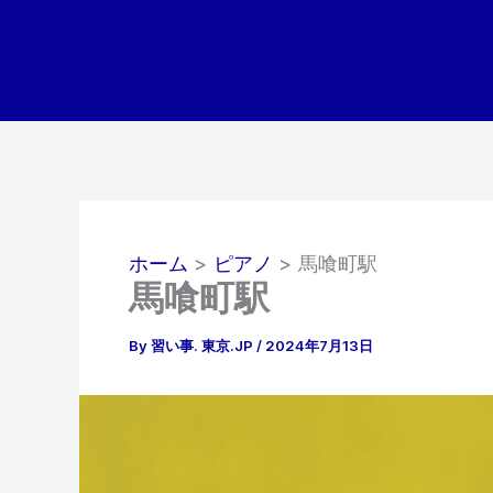
内
容
を
ス
キ
ッ
プ
ホーム
ピアノ
馬喰町駅
馬喰町駅
By
習い事. 東京.JP
/
2024年7月13日