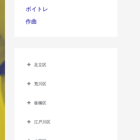
ボイトレ
作曲
足立区
足立区のピアノ教室
荒川区
青井駅のピアノ教室
荒川区のピアノ教室
足立小台駅のピアノ教室
板橋区
赤土小学校前駅のピアノ教
綾瀬駅のピアノ教室
板橋区のピアノ教室
室
江戸川区
牛田駅のピアノ教室
板橋区役所前駅のピアノ教
荒川一中前停留場のピアノ
江戸川区のピアノ教室
室
教室
梅島駅のピアノ教室