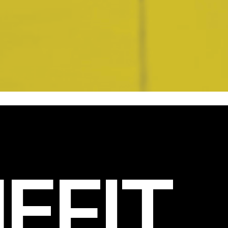
EFIT
.