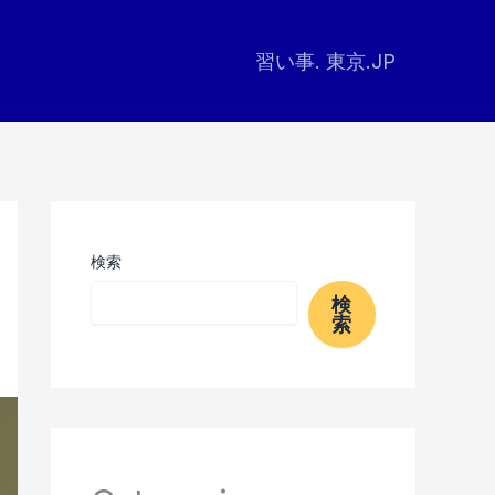
習い事. 東京.JP
検索
検
索