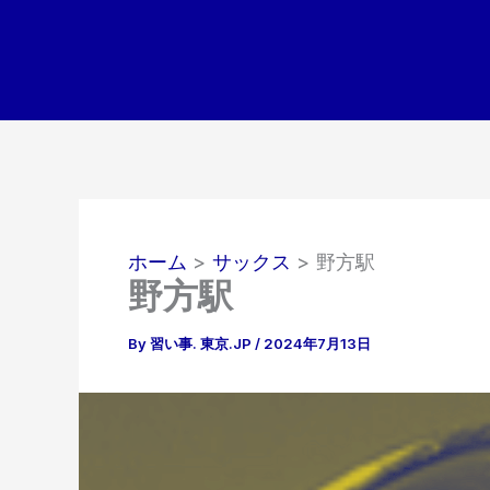
内
容
を
ス
キ
ッ
プ
ホーム
サックス
野方駅
野方駅
By
習い事. 東京.JP
/
2024年7月13日