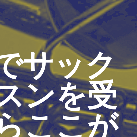
でサック
スンを受
らここが