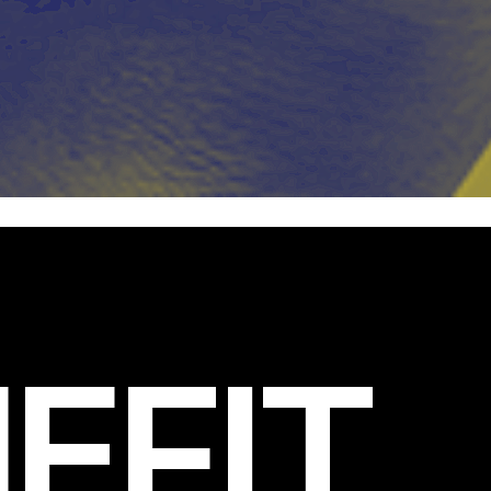
EFIT
.