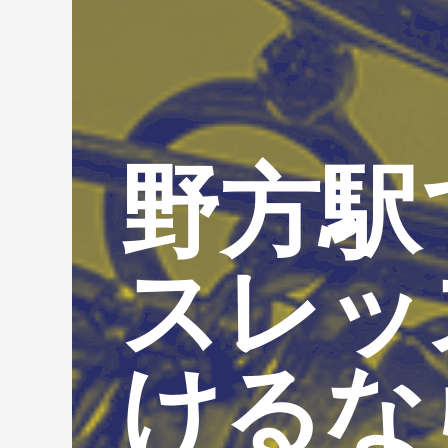
野方駅
スレッ
けるな