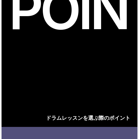
POIN
ドラムレッスンを選ぶ際のポイント