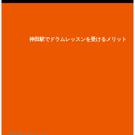
神田駅でドラムレッスンを受けるメリット
選択肢とチャンス