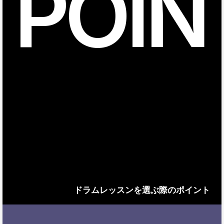
POIN
ドラムレッスンを選ぶ際のポイント