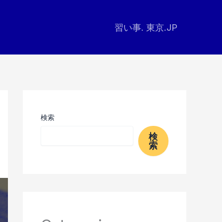
習い事. 東京.JP
検索
検
索