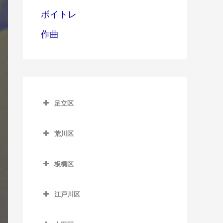
ボイトレ
作曲
足立区
足立区のギター教室
荒川区
青井駅のギター教室
荒川区のギター教室
足立小台駅のギター教室
板橋区
赤土小学校前駅のギター教
綾瀬駅のギター教室
板橋区のギター教室
室
江戸川区
牛田駅のギター教室
板橋区役所前駅のギター教
荒川一中前停留場のギター
江戸川区のギター教室
室
教室
梅島駅のギター教室