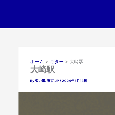
内
容
を
ス
キ
ッ
プ
ホーム
ギター
大崎駅
大崎駅
By
習い事. 東京.JP
/
2024年7月13日