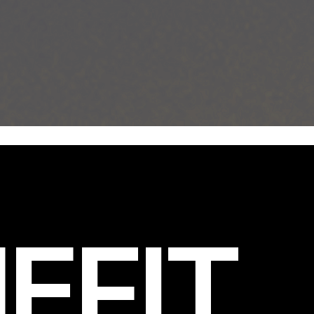
EFIT
.