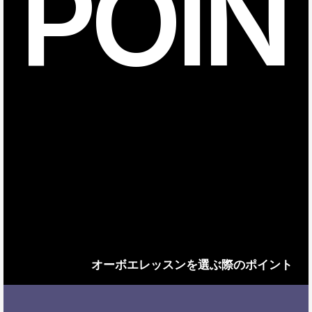
POIN
オーボエレッスンを選ぶ際のポイント