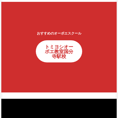
おすすめのオーボエスクール
トミヨシオー
ボエ教室国分
寺駅校