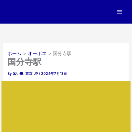
内
容
を
ス
キ
ッ
プ
ホーム
オーボエ
国分寺駅
国分寺駅
By
習い事. 東京.JP
/
2024年7月13日