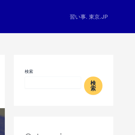
習い事. 東京.JP
検索
検
索