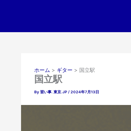
内
容
を
ス
キ
ッ
プ
ホーム
ギター
国立駅
国立駅
By
習い事. 東京.JP
/
2024年7月13日