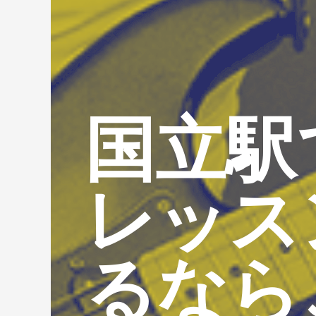
国立駅
レッス
るなら