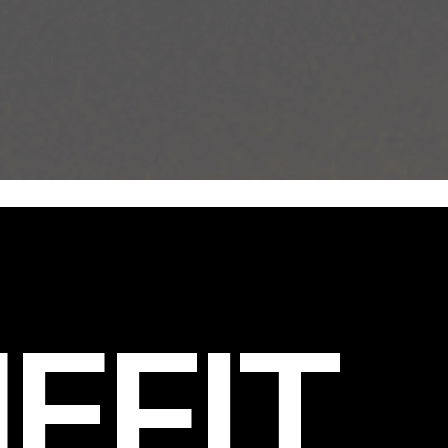
EFIT
.