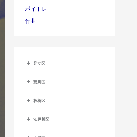
ボイトレ
作曲
足立区
足立区のギター教室
荒川区
青井駅のギター教室
荒川区のギター教室
足立小台駅のギター教室
板橋区
赤土小学校前駅のギター教
綾瀬駅のギター教室
板橋区のギター教室
室
江戸川区
牛田駅のギター教室
板橋区役所前駅のギター教
荒川一中前停留場のギター
江戸川区のギター教室
室
教室
梅島駅のギター教室