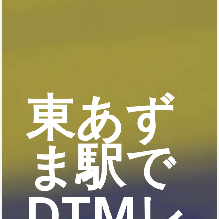
東あず
ま駅で
DTMレ