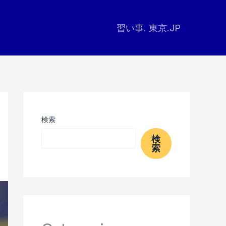
習い事. 東京.JP
検索
検
索