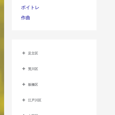
ボイトレ
作曲
足立区
足立区のDTM教室
荒川区
青井駅のDTM教室
荒川区のDTM教室
足立小台駅のDTM教室
板橋区
赤土小学校前駅のDTM教室
綾瀬駅のDTM教室
板橋区のDTM教室
荒川一中前停留場のDTM教
江戸川区
牛田駅のDTM教室
板橋区役所前駅のDTM教室
室
江戸川区のDTM教室
梅島駅のDTM教室
板橋本町駅のDTM教室
荒川区役所前停留場のDTM