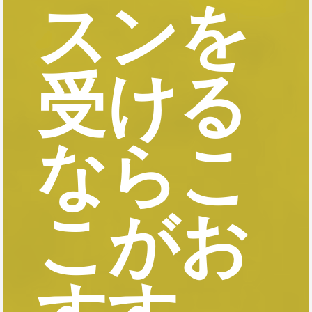
スンを
受ける
ならこ
こがお