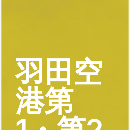
羽田空
港第
1・第2