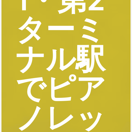
ターミ
ナル駅
でピア
ノレッ