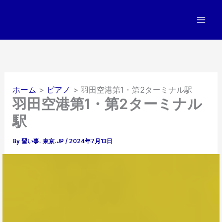
内
容
を
ス
キ
ッ
プ
ホーム
ピアノ
羽田空港第1・第2ターミナル駅
羽田空港第1・第2ターミナル
駅
By
習い事. 東京.JP
/
2024年7月13日