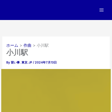
内
容
を
ス
キ
ッ
プ
ホーム
作曲
小川駅
小川駅
By
習い事. 東京.JP
/
2024年7月13日