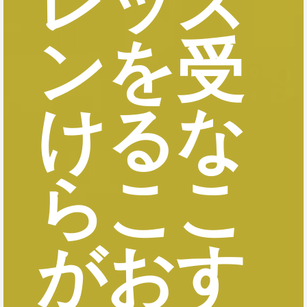
レッス
ンを受
けるな
らここ
がおす