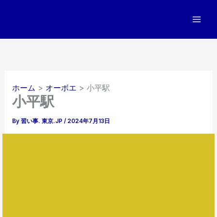
内
容
を
ス
キ
ッ
プ
ホーム
オーボエ
小平駅
小平駅
By
習い事. 東京.JP
/
2024年7月13日