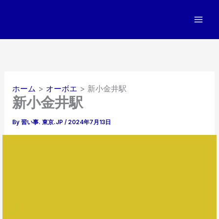
内
容
を
ス
キ
ッ
プ
ホーム
オーボエ
新小金井駅
新小金井駅
By
習い事. 東京.JP
/
2024年7月13日