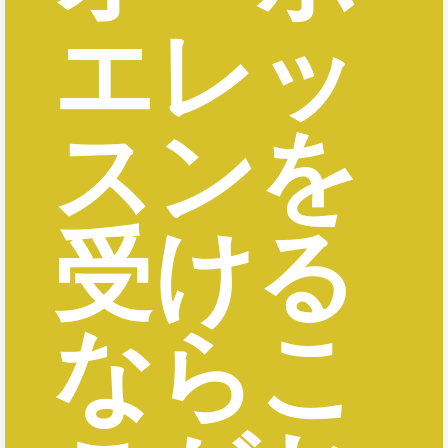
エレッ
スンを
受ける
ならこ