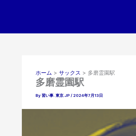
内
容
を
ス
キ
ッ
プ
ホーム
サックス
多磨霊園駅
多磨霊園駅
By
習い事. 東京.JP
/
2024年7月13日