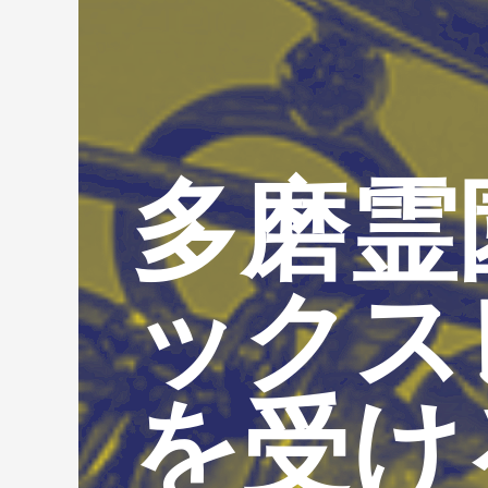
多磨霊
ックス
を受け