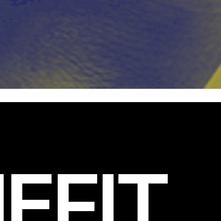
EFIT
.