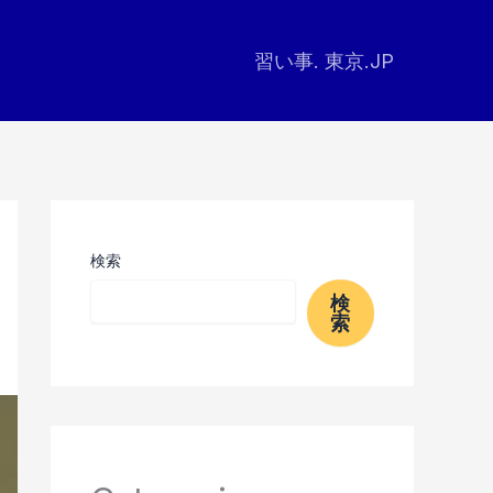
習い事. 東京.JP
検索
検
索