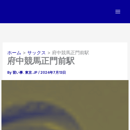
内
容
を
ス
キ
ッ
プ
ホーム
サックス
府中競馬正門前駅
府中競馬正門前駅
By
習い事. 東京.JP
/
2024年7月13日