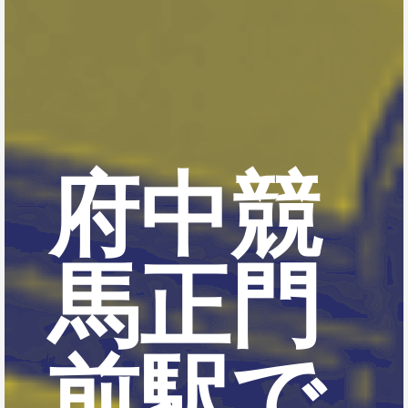
府中競
馬正門
前駅で