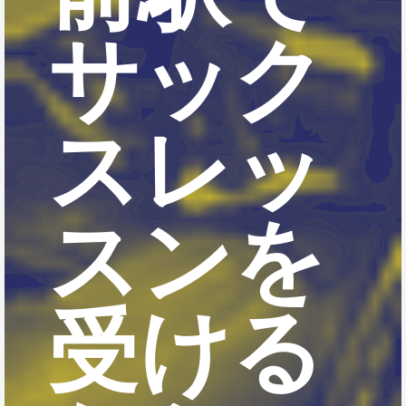
サック
スレッ
スンを
受ける