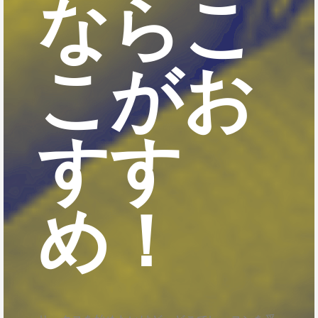
ならこ
こがお
すす
め！