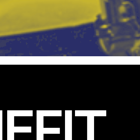
EFIT
.