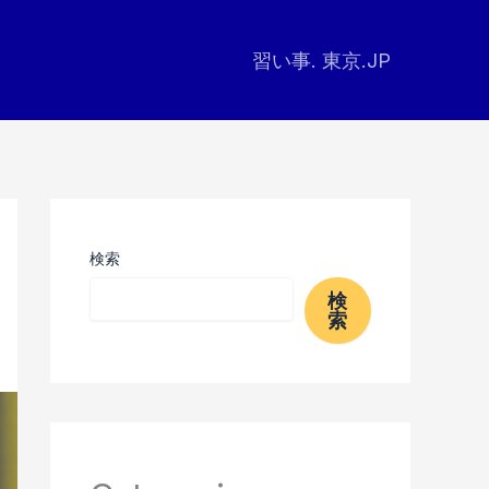
習い事. 東京.JP
検索
検
索