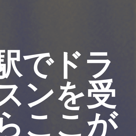
駅でドラ
スンを受
らここが