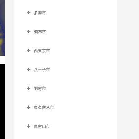
東池袋四丁目停留場のドラ
小平駅のドラム教室
立川市のドラム教室
半蔵門駅のドラム教室
狛江駅のドラム教室
東北沢駅のドラム教室
ム教室
泉岳寺駅のドラム教室
多摩市
新小平駅のドラム教室
泉体育館駅のドラム教室
日比谷駅のドラム教室
多摩市のドラム教室
東松原駅のドラム教室
東長崎駅のドラム教室
台場駅のドラム教室
鷹の台駅のドラム教室
柴崎体育館駅のドラム教室
有楽町駅のドラム教室
調布市
小田急多摩センター駅のド
二子玉川駅のドラム教室
向原停留場のドラム教室
大門駅のドラム教室
花小金井駅のドラム教室
砂川七番駅のドラム教室
調布市のドラム教室
ラム教室
松原駅のドラム教室
目白駅のドラム教室
高輪ゲートウェイ駅のドラ
西東京市
一橋学園駅のドラム教室
西武立川駅のドラム教室
京王多摩川駅のドラム教室
小田急永山駅のドラム教室
ム教室
西東京市のドラム教室
宮の坂駅のドラム教室
高松駅のドラム教室
国領駅のドラム教室
唐木田駅のドラム教室
高輪台駅のドラム教室
八王子市
西武柳沢駅のドラム教室
明大前駅のドラム教室
立川駅のドラム教室
柴崎駅のドラム教室
八王子市のドラム教室
京王多摩センター駅のドラ
竹芝駅のドラム教室
田無駅のドラム教室
山下駅のドラム教室
ム教室
羽村市
立川北駅のドラム教室
仙川駅のドラム教室
大塚・帝京大学駅のドラム
田町駅のドラム教室
東伏見駅のドラム教室
羽村市のドラム教室
用賀駅のドラム教室
教室
京王永山駅のドラム教室
立川南駅のドラム教室
調布駅のドラム教室
虎ノ門駅のドラム教室
東久留米市
ひばりヶ丘駅のドラム教室
小作駅のドラム教室
芦花公園駅のドラム教室
片倉駅のドラム教室
聖蹟桜ヶ丘駅のドラム教室
立飛駅のドラム教室
つつじヶ丘駅のドラム教室
東久留米市のドラム教室
虎ノ門ヒルズ駅のドラム教
保谷駅のドラム教室
羽村駅のドラム教室
若林駅のドラム教室
北野駅のドラム教室
多摩センター駅のドラム教
東村山市
室
玉川上水駅のドラム教室
飛田給駅のドラム教室
東久留米駅のドラム教室
室
東村山市のドラム教室
北八王子駅のドラム教室