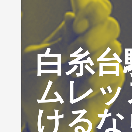
白糸台
ムレッ
けるな