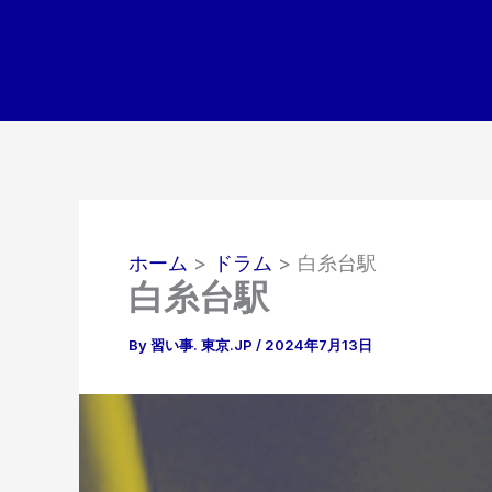
内
容
を
ス
キ
ッ
プ
ホーム
ドラム
白糸台駅
白糸台駅
By
習い事. 東京.JP
/
2024年7月13日