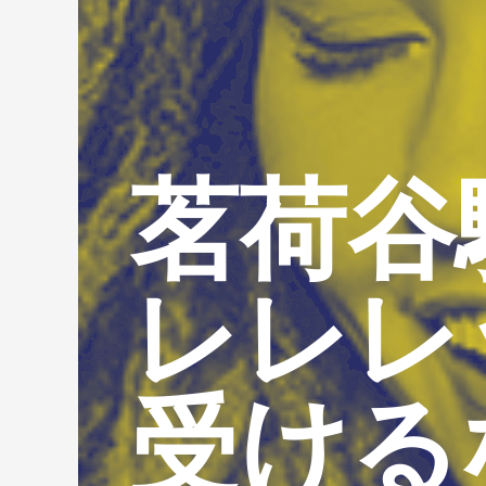
茗荷谷
レレレ
受ける