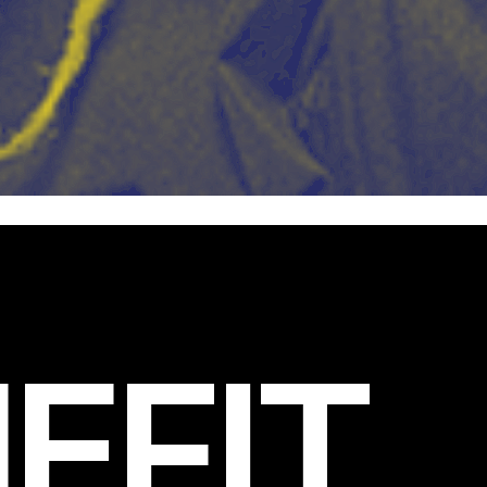
EFIT
.