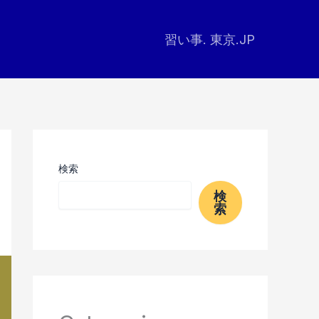
習い事. 東京.JP
検索
検
索