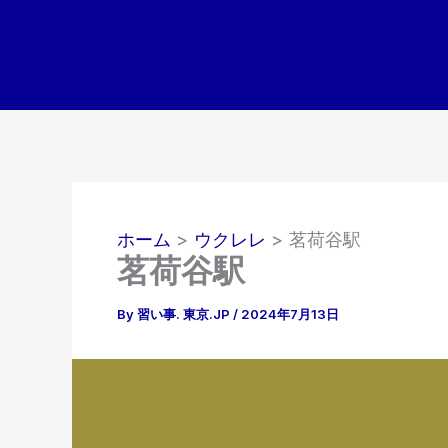
内
容
を
ス
キ
ッ
プ
ホーム
ウクレレ
茗荷谷駅
茗荷谷駅
By
習い事. 東京.JP
/
2024年7月13日