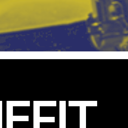
EFIT
.