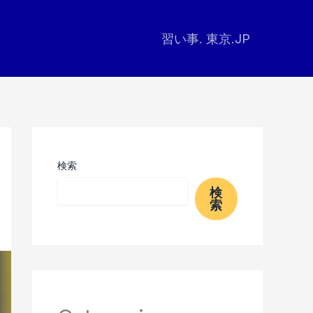
習い事. 東京.JP
検索
検
索