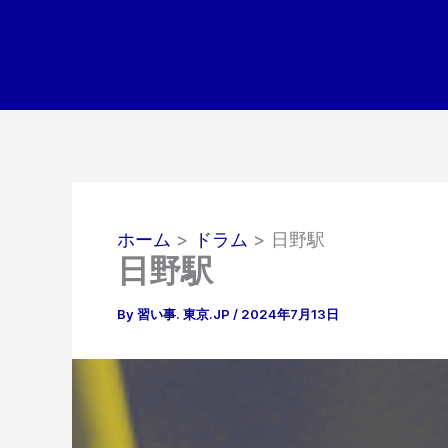
内
容
を
ス
キ
ッ
プ
ホーム
ドラム
日野駅
日野駅
By
習い事. 東京.JP
/
2024年7月13日