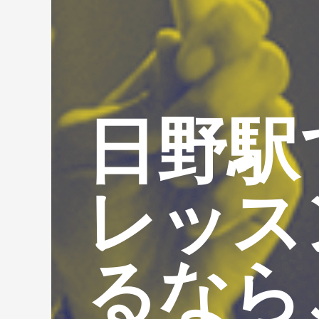
日野駅
レッス
るなら