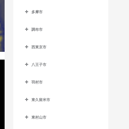
東池袋四丁目停留場のドラ
小平駅のドラム教室
立川市のドラム教室
半蔵門駅のドラム教室
狛江駅のドラム教室
東北沢駅のドラム教室
ム教室
泉岳寺駅のドラム教室
多摩市
新小平駅のドラム教室
泉体育館駅のドラム教室
日比谷駅のドラム教室
多摩市のドラム教室
東松原駅のドラム教室
東長崎駅のドラム教室
台場駅のドラム教室
鷹の台駅のドラム教室
柴崎体育館駅のドラム教室
有楽町駅のドラム教室
調布市
小田急多摩センター駅のド
二子玉川駅のドラム教室
向原停留場のドラム教室
大門駅のドラム教室
花小金井駅のドラム教室
砂川七番駅のドラム教室
調布市のドラム教室
ラム教室
松原駅のドラム教室
目白駅のドラム教室
高輪ゲートウェイ駅のドラ
西東京市
一橋学園駅のドラム教室
西武立川駅のドラム教室
京王多摩川駅のドラム教室
小田急永山駅のドラム教室
ム教室
西東京市のドラム教室
宮の坂駅のドラム教室
高松駅のドラム教室
国領駅のドラム教室
唐木田駅のドラム教室
高輪台駅のドラム教室
八王子市
西武柳沢駅のドラム教室
明大前駅のドラム教室
立川駅のドラム教室
柴崎駅のドラム教室
八王子市のドラム教室
京王多摩センター駅のドラ
竹芝駅のドラム教室
田無駅のドラム教室
山下駅のドラム教室
ム教室
羽村市
立川北駅のドラム教室
仙川駅のドラム教室
大塚・帝京大学駅のドラム
田町駅のドラム教室
東伏見駅のドラム教室
羽村市のドラム教室
用賀駅のドラム教室
教室
京王永山駅のドラム教室
立川南駅のドラム教室
調布駅のドラム教室
虎ノ門駅のドラム教室
東久留米市
ひばりヶ丘駅のドラム教室
小作駅のドラム教室
芦花公園駅のドラム教室
片倉駅のドラム教室
聖蹟桜ヶ丘駅のドラム教室
立飛駅のドラム教室
つつじヶ丘駅のドラム教室
東久留米市のドラム教室
虎ノ門ヒルズ駅のドラム教
保谷駅のドラム教室
羽村駅のドラム教室
若林駅のドラム教室
北野駅のドラム教室
多摩センター駅のドラム教
東村山市
室
玉川上水駅のドラム教室
飛田給駅のドラム教室
東久留米駅のドラム教室
室
東村山市のドラム教室
北八王子駅のドラム教室