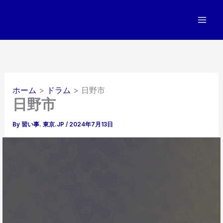
内
容
を
ス
キ
ッ
プ
ホーム
ドラム
日野市
日野市
By
習い事. 東京.JP
/
2024年7月13日