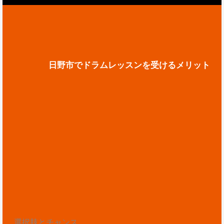
日野市でドラムレッスンを受けるメリット
選択肢とチャンス