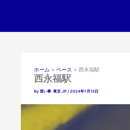
内
容
を
ス
キ
ッ
プ
ホーム
ベース
西永福駅
西永福駅
By
習い事. 東京.JP
/
2024年7月13日