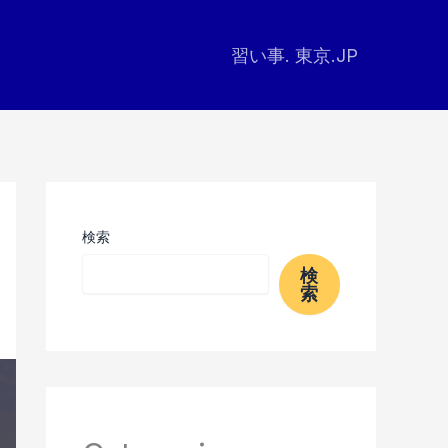
習い事. 東京.JP
検索
検
索