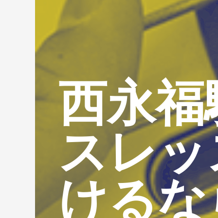
西永福
スレッ
けるな