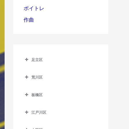
ボイトレ
作曲
足立区
足立区のベース教室
荒川区
青井駅のベース教室
荒川区のベース教室
足立小台駅のベース教室
板橋区
赤土小学校前駅のベース教
綾瀬駅のベース教室
板橋区のベース教室
室
江戸川区
牛田駅のベース教室
板橋区役所前駅のベース教
荒川一中前停留場のベース
江戸川区のベース教室
室
教室
梅島駅のベース教室