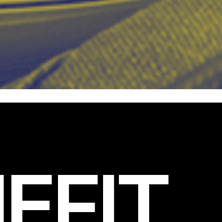
EFIT
.