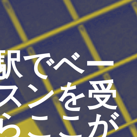
駅でベー
スンを受
らここが