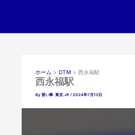
内
容
を
ス
キ
ッ
プ
ホーム
DTM
西永福駅
西永福駅
By
習い事. 東京.JP
/
2024年7月13日