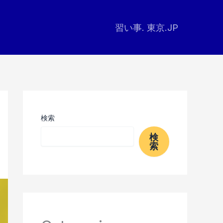
習い事. 東京.JP
検索
検
索