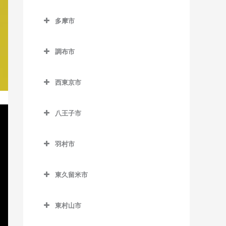
東池袋四丁目停留場のピア
小平駅のピアノ教室
立川市のピアノ教室
半蔵門駅のピアノ教室
狛江駅のピアノ教室
東北沢駅のピアノ教室
ノ教室
泉岳寺駅のピアノ教室
多摩市
新小平駅のピアノ教室
泉体育館駅のピアノ教室
日比谷駅のピアノ教室
多摩市のピアノ教室
東松原駅のピアノ教室
東長崎駅のピアノ教室
台場駅のピアノ教室
鷹の台駅のピアノ教室
柴崎体育館駅のピアノ教室
有楽町駅のピアノ教室
調布市
小田急多摩センター駅のピ
二子玉川駅のピアノ教室
向原停留場のピアノ教室
大門駅のピアノ教室
花小金井駅のピアノ教室
砂川七番駅のピアノ教室
調布市のピアノ教室
アノ教室
松原駅のピアノ教室
目白駅のピアノ教室
高輪ゲートウェイ駅のピア
西東京市
一橋学園駅のピアノ教室
西武立川駅のピアノ教室
京王多摩川駅のピアノ教室
小田急永山駅のピアノ教室
ノ教室
西東京市のピアノ教室
宮の坂駅のピアノ教室
高松駅のピアノ教室
国領駅のピアノ教室
唐木田駅のピアノ教室
高輪台駅のピアノ教室
八王子市
西武柳沢駅のピアノ教室
明大前駅のピアノ教室
立川駅のピアノ教室
柴崎駅のピアノ教室
八王子市のピアノ教室
京王多摩センター駅のピア
竹芝駅のピアノ教室
田無駅のピアノ教室
山下駅のピアノ教室
ノ教室
羽村市
立川北駅のピアノ教室
仙川駅のピアノ教室
大塚・帝京大学駅のピアノ
田町駅のピアノ教室
東伏見駅のピアノ教室
羽村市のピアノ教室
用賀駅のピアノ教室
教室
京王永山駅のピアノ教室
立川南駅のピアノ教室
調布駅のピアノ教室
虎ノ門駅のピアノ教室
東久留米市
ひばりヶ丘駅のピアノ教室
小作駅のピアノ教室
芦花公園駅のピアノ教室
片倉駅のピアノ教室
聖蹟桜ヶ丘駅のピアノ教室
立飛駅のピアノ教室
つつじヶ丘駅のピアノ教室
東久留米市のピアノ教室
虎ノ門ヒルズ駅のピアノ教
保谷駅のピアノ教室
羽村駅のピアノ教室
若林駅のピアノ教室
北野駅のピアノ教室
多摩センター駅のピアノ教
東村山市
室
玉川上水駅のピアノ教室
飛田給駅のピアノ教室
東久留米駅のピアノ教室
室
東村山市のピアノ教室
北八王子駅のピアノ教室