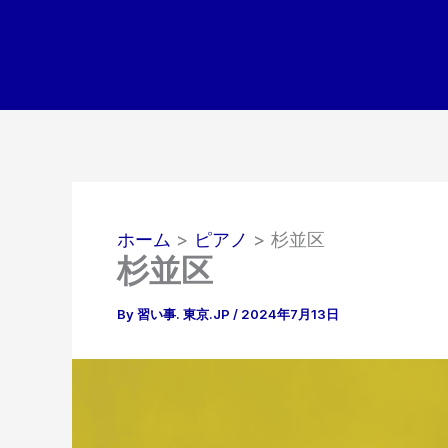
内
容
を
ス
キ
ッ
プ
ホーム
ピアノ
杉並区
杉並区
By
習い事. 東京.JP
/
2024年7月13日