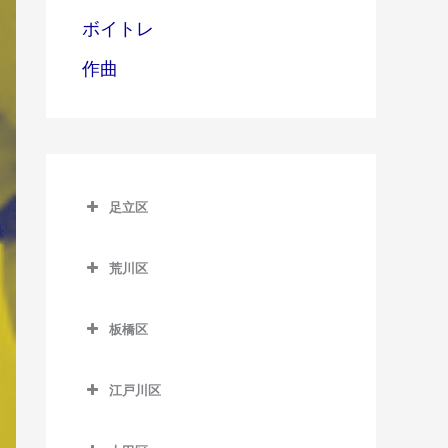
ボイトレ
作曲
足立区
足立区のピアノ教室
荒川区
青井駅のピアノ教室
荒川区のピアノ教室
足立小台駅のピアノ教室
板橋区
赤土小学校前駅のピアノ教
綾瀬駅のピアノ教室
板橋区のピアノ教室
室
江戸川区
牛田駅のピアノ教室
板橋区役所前駅のピアノ教
荒川一中前停留場のピアノ
江戸川区のピアノ教室
室
教室
梅島駅のピアノ教室