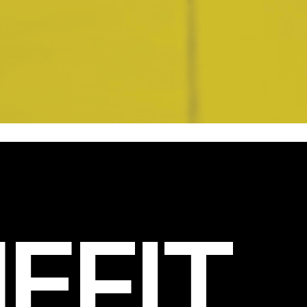
EFIT
.