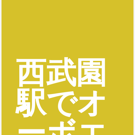
西武園
駅でオ
ーボエ