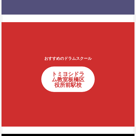
おすすめのドラムスクール
トミヨシドラ
ム教室板橋区
役所前駅校