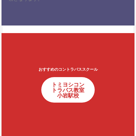
おすすめのコントラバススクール
トミヨシコン
トラバス教室
小岩駅校