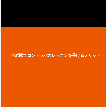
小岩駅でコントラバスレッスンを受けるメリット