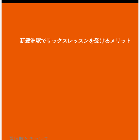
新豊洲駅でサックスレッスンを受けるメリット
選択肢とチャンス