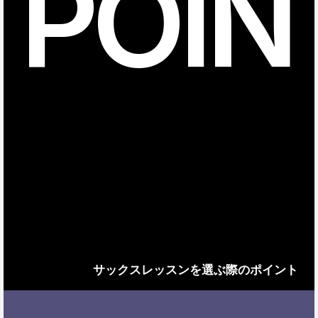
POIN
サックスレッスンを選ぶ際のポイント