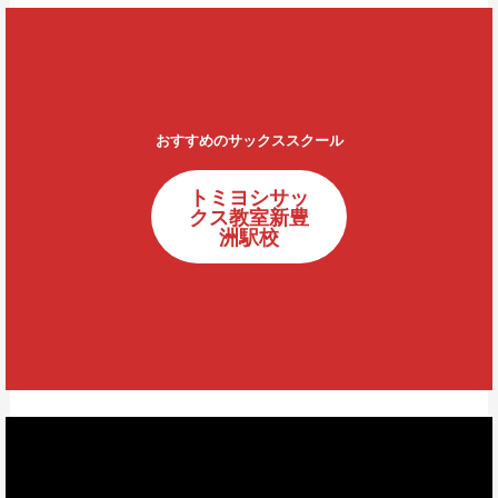
おすすめのサックススクール
トミヨシサッ
クス教室新豊
洲駅校