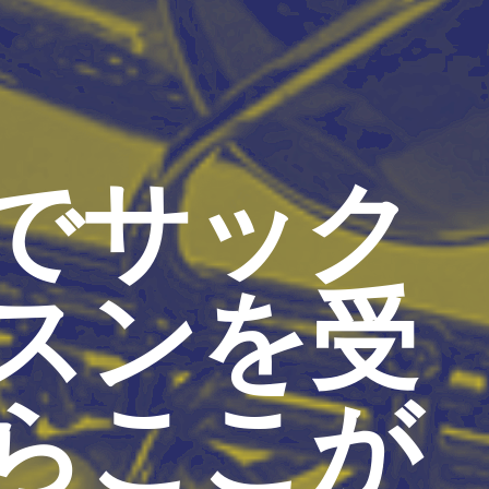
でサック
スンを受
らここが