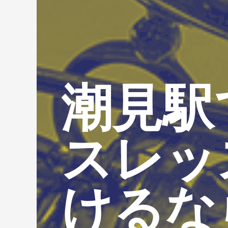
潮見駅
スレッ
けるな