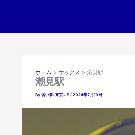
内
容
を
ス
キ
ッ
プ
ホーム
サックス
潮見駅
潮見駅
By
習い事. 東京.JP
/
2024年7月13日