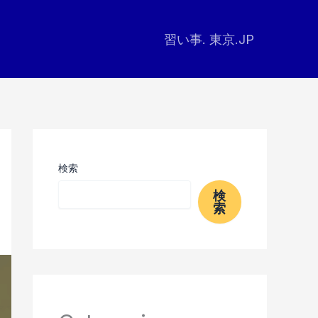
習い事. 東京.JP
検索
検
索