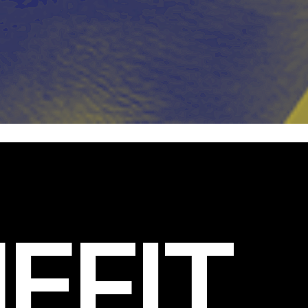
EFIT
.