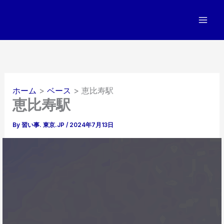
内
容
を
ス
キ
ッ
プ
ホーム
ベース
恵比寿駅
恵比寿駅
By
習い事. 東京.JP
/
2024年7月13日