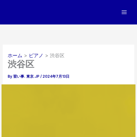
内
容
を
ス
キ
ッ
プ
ホーム
ピアノ
渋谷区
渋谷区
By
習い事. 東京.JP
/
2024年7月13日