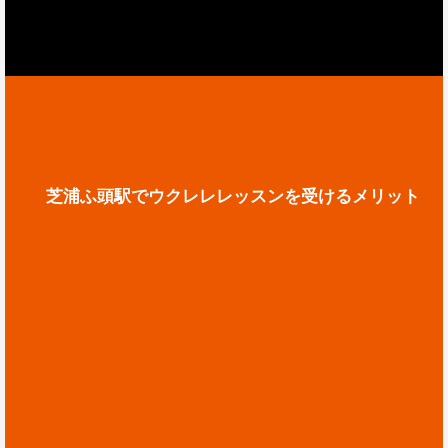
芝浦ふ頭駅でウクレレレッスンを受けるメリット