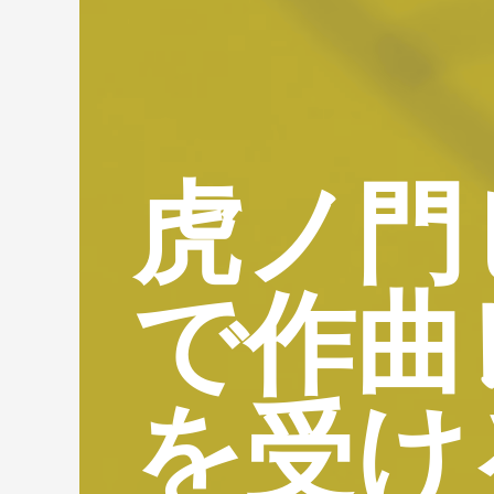
虎ノ門
で作曲
を受け