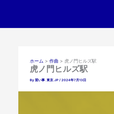
内
容
を
ス
キ
ッ
プ
ホーム
作曲
虎ノ門ヒルズ駅
虎ノ門ヒルズ駅
By
習い事. 東京.JP
/
2024年7月13日