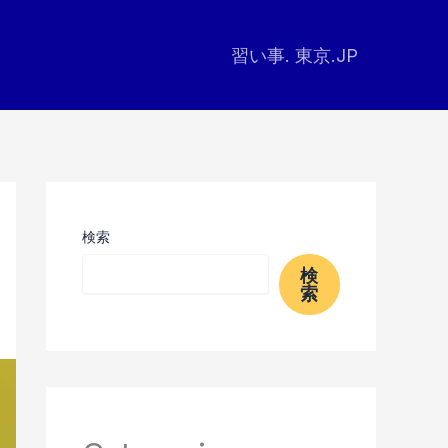
習い事. 東京.JP
検索
検
索