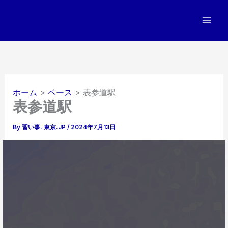
内
容
を
ス
キ
ッ
プ
ホーム
ベース
表参道駅
表参道駅
By
習い事. 東京.JP
/
2024年7月13日