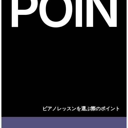
POIN
ピアノレッスンを選ぶ際のポイント