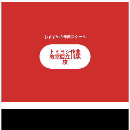
おすすめの作曲スクール
トミヨシ作曲
教室西立川駅
校