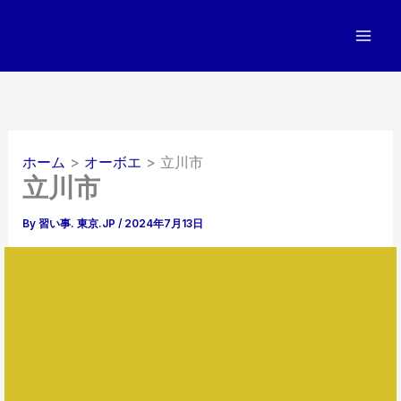
内
容
を
ス
キ
ッ
プ
ホーム
オーボエ
立川市
立川市
By
習い事. 東京.JP
/
2024年7月13日