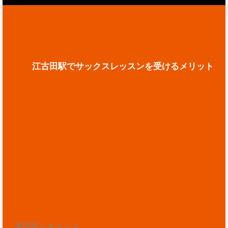
江古田駅でサックスレッスンを受けるメリット
選択肢とチャンス