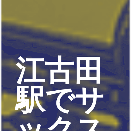
江古田
駅でサ
ックス