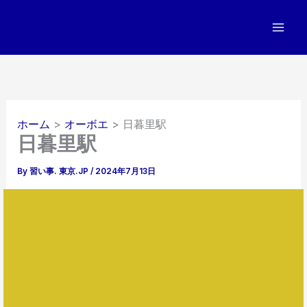
内
容
を
ス
キ
ッ
プ
ホーム
オーボエ
日暮里駅
日暮里駅
By
習い事. 東京.JP
/
2024年7月13日