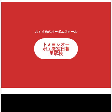
おすすめのオーボエスクール
トミヨシオー
ボエ教室日暮
里駅校