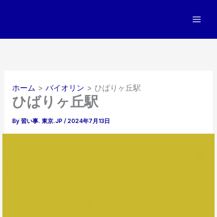
内
容
を
ス
キ
ッ
プ
ホーム
バイオリン
ひばりヶ丘駅
ひばりヶ丘駅
By
習い事. 東京.JP
/
2024年7月13日