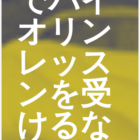
オリン
レッス
ンを受
けるな