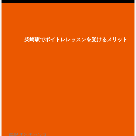
柴崎駅でボイトレレッスンを受けるメリット
選択肢とチャンス