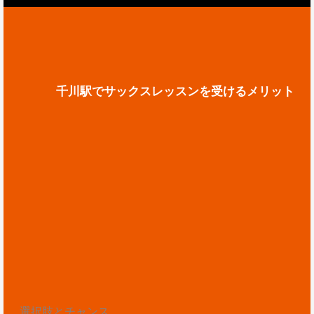
千川駅でサックスレッスンを受けるメリット
選択肢とチャンス