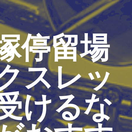
塚停留場
クスレッ
受けるな