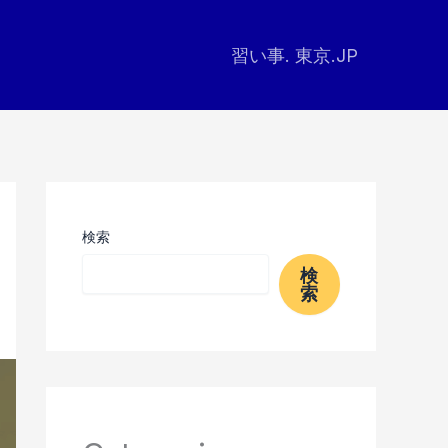
習い事. 東京.JP
検索
検
索