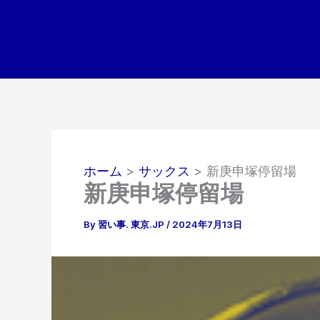
内
容
を
ス
キ
ッ
プ
ホーム
サックス
新庚申塚停留場
新庚申塚停留場
By
習い事. 東京.JP
/
2024年7月13日