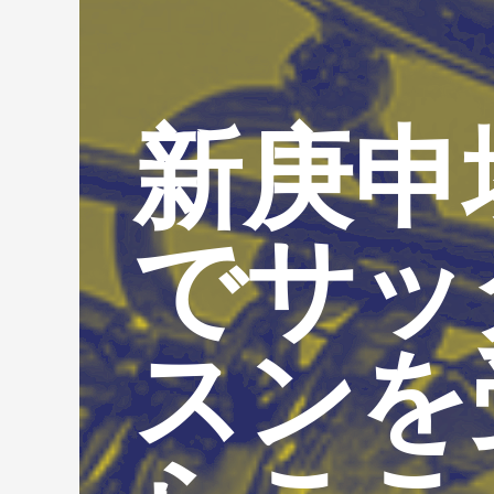
新庚申
でサッ
スンを