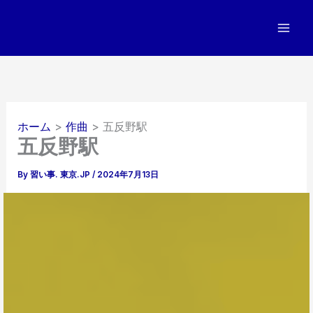
内
容
を
ス
キ
ッ
プ
ホーム
作曲
五反野駅
五反野駅
By
習い事. 東京.JP
/
2024年7月13日