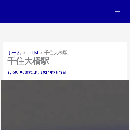
内
容
を
ス
キ
ッ
プ
ホーム
DTM
千住大橋駅
千住大橋駅
By
習い事. 東京.JP
/
2024年7月13日