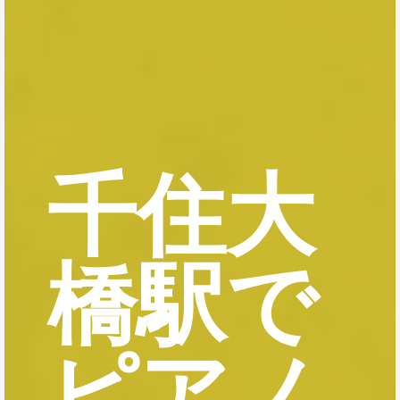
千住大
橋駅で
ピアノ