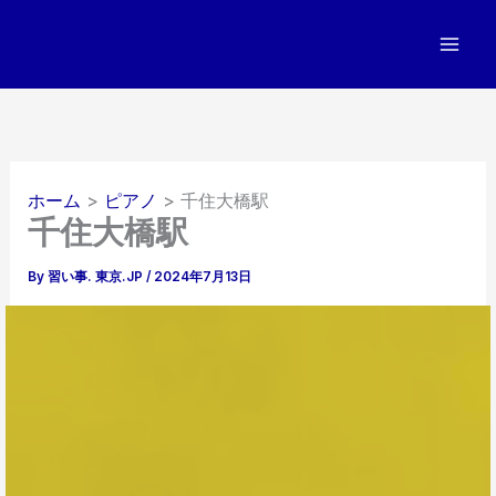
内
容
を
ス
キ
ッ
プ
ホーム
ピアノ
千住大橋駅
千住大橋駅
By
習い事. 東京.JP
/
2024年7月13日