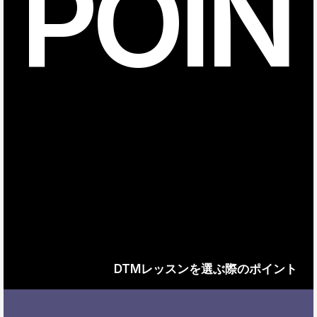
POIN
DTMレッスンを選ぶ際のポイント