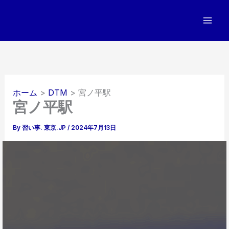
内
容
を
ス
キ
ッ
プ
ホーム
DTM
宮ノ平駅
宮ノ平駅
By
習い事. 東京.JP
/
2024年7月13日