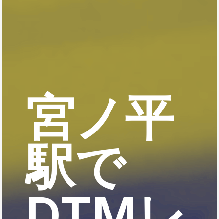
宮ノ平
駅で
DTMレ